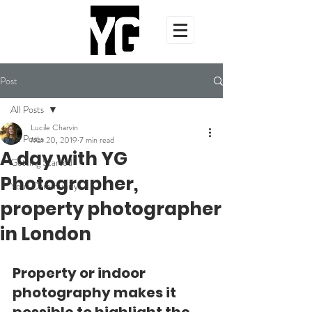
Post
All Posts
Lucile Charvin
All Posts
Mar 20, 2019
7 min read
A day with YG
Getting Started
Photographer,
Your Community
property photographer
in London
Property or indoor 
photography makes it 